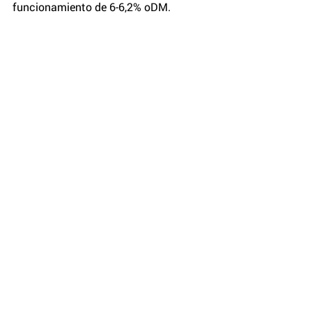
funcionamiento de 6-6,2% oDM.
Resumen
El biocarbón no puede compensar por 
completo la falta de capacidad en el 
digestor de una planta, pero sin duda 
puede ofrecer a los microorganismos 